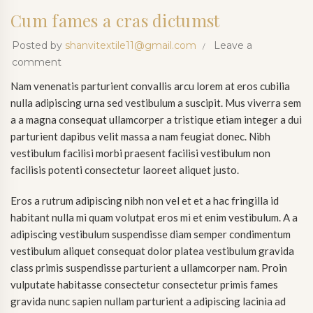
Cum fames a cras dictumst
Posted by
shanvitextile11@gmail.com
Leave a
comment
Nam venenatis parturient convallis arcu lorem at eros cubilia
nulla adipiscing urna sed vestibulum a suscipit. Mus viverra sem
a a magna consequat ullamcorper a tristique etiam integer a dui
parturient dapibus velit massa a nam feugiat donec. Nibh
vestibulum facilisi morbi praesent facilisi vestibulum non
facilisis potenti consectetur laoreet aliquet justo.
Eros a rutrum adipiscing nibh non vel et et a hac fringilla id
habitant nulla mi quam volutpat eros mi et enim vestibulum. A a
adipiscing vestibulum suspendisse diam semper condimentum
M
vestibulum aliquet consequat dolor platea vestibulum gravida
class primis suspendisse parturient a ullamcorper nam. Proin
vulputate habitasse consectetur consectetur primis fames
gravida nunc sapien nullam parturient a adipiscing lacinia ad