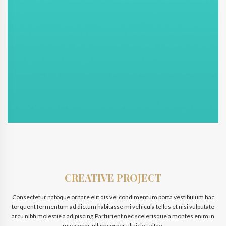
CREATIVE PROJECT
Consectetur natoque ornare elit dis vel condimentum porta vestibulum hac
torquent fermentum ad dictum habitasse mi vehicula tellus et nisi vulputate
arcu nibh molestie a adipiscing.Parturient nec scelerisque a montes enim in
maecenas ullamcorper ultricies vitae.